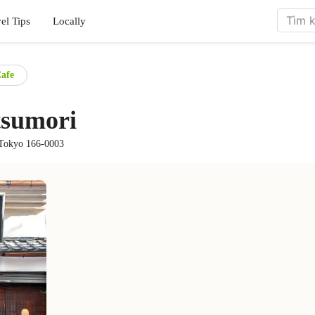
el Tips
Locally
afe
tsumori
 Tokyo 166-0003