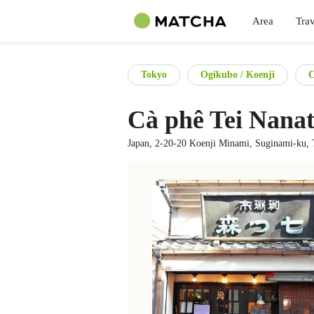
Area
Trav
Tokyo
Ogikubo / Koenji
C
Cà phê Tei Nana
Japan, 2-20-20 Koenji Minami, Suginami-ku,