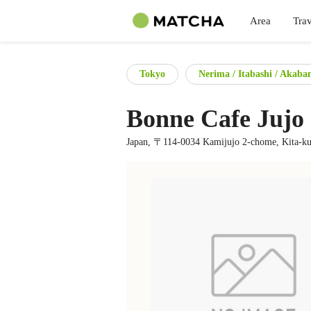
Area
Trav
Tokyo
Nerima / Itabashi / Akaba
Bonne Cafe Jujo
Japan, 〒114-0034 Kamijujo 2-chome, Kita-ku