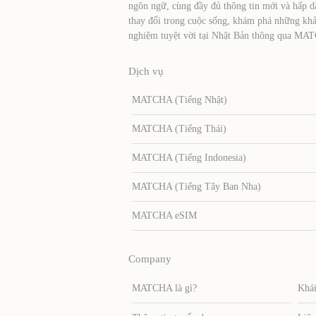
ngôn ngữ, cùng đầy đủ thông tin mới và hấp d
thay đổi trong cuộc sống, khám phá những khả
nghiệm tuyệt vời tại Nhật Bản thông qua MA
Dịch vụ
MATCHA (Tiếng Nhật)
MATCHA (Tiếng Thái)
MATCHA (Tiếng Indonesia)
MATCHA (Tiếng Tây Ban Nha)
MATCHA eSIM
Company
MATCHA là gì?
Khái