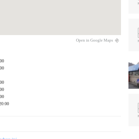
Open in Google Maps
00
00
00
00
00
20:00