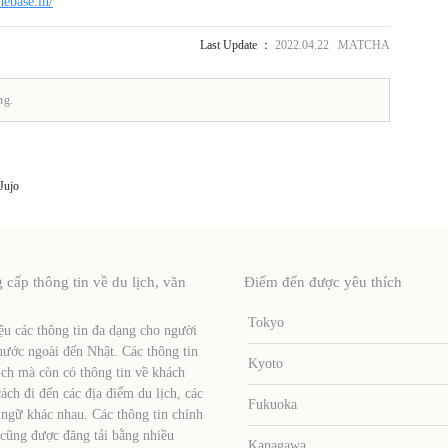
hebase.in/
Last Update ：
2022.04.22 MATCHA
ng.
Jujo
ấp thông tin về du lịch, văn
Điểm đến được yêu thích
Tokyo
u các thông tin đa dạng cho người
nước ngoài đến Nhật. Các thông tin
Kyoto
ịch mà còn có thông tin về khách
ch đi đến các địa điểm du lịch, các
Fukuoka
 ngữ khác nhau. Các thông tin chính
 cũng được đăng tải bằng nhiều
Kanagawa