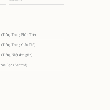
Tiếng Trung Phồn Thể)
Tiếng Trung Giản Thể)
Tiếng Nhật đơn giản)
upon App (Android)