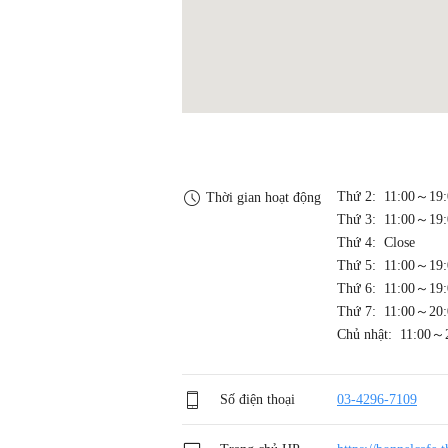
Thứ 2: 11:00～19:
Thời gian hoạt động
Thứ 3: 11:00～19:
Thứ 4: Close
Thứ 5: 11:00～19:
Thứ 6: 11:00～19:
Thứ 7: 11:00～20:
Chủ nhật: 11:00～
Số điện thoại
03-4296-7109