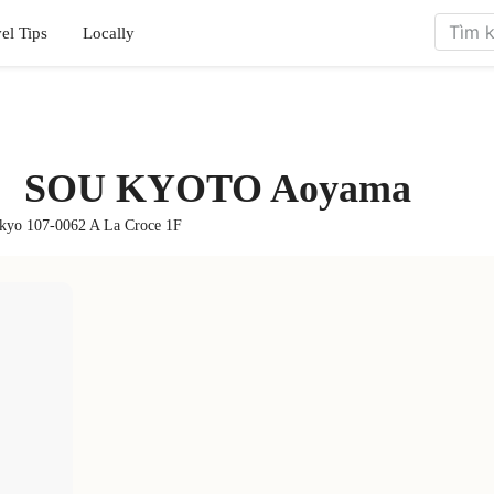
el Tips
Locally
 ・ SOU KYOTO Aoyama
okyo 107-0062 A La Croce 1F