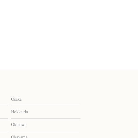
Osaka
Hokkaido
Okinawa
Okayama