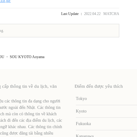
co.jp/
Last Update ：
2022.04.22 MATCHA
ng.
SOU ・ SOU KYOTO Aoyama
ấp thông tin về du lịch, văn
Điểm đến được yêu thích
Tokyo
u các thông tin đa dạng cho người
nước ngoài đến Nhật. Các thông tin
Kyoto
ịch mà còn có thông tin về khách
ch đi đến các địa điểm du lịch, các
Fukuoka
 ngữ khác nhau. Các thông tin chính
 cũng được đăng tải bằng nhiều
Kanagawa