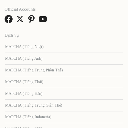
Official Accounts
Dịch vụ
MATCHA (Tiếng Nhật)
MATCHA (Tiếng Anh)
MATCHA (Tiếng Trung Phồn Thể)
MATCHA (Tiếng Thái)
MATCHA (Tiếng Hàn)
MATCHA (Tiếng Trung Giản Thể)
MATCHA (Tiếng Indonesia)