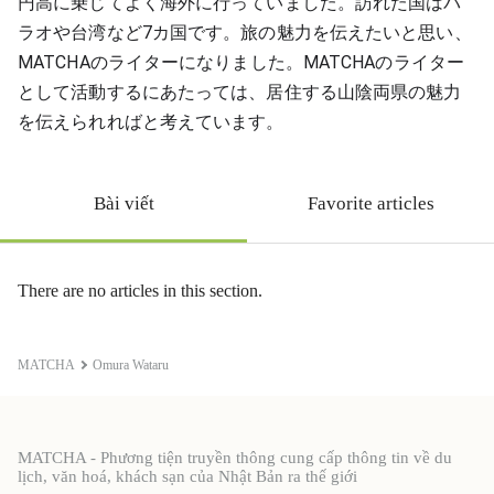
円高に乗じてよく海外に行っていました。訪れた国はパ
ラオや台湾など7カ国です。旅の魅力を伝えたいと思い、
MATCHAのライターになりました。MATCHAのライター
として活動するにあたっては、居住する山陰両県の魅力
を伝えられればと考えています。
Bài viết
Favorite articles
There are no articles in this section.
MATCHA
Omura Wataru
MATCHA - Phương tiện truyền thông cung cấp thông tin về du
lịch, văn hoá, khách sạn của Nhật Bản ra thế giới