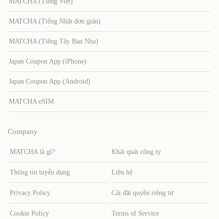
MATCHA (Tiếng Việt)
MATCHA (Tiếng Nhật đơn giản)
MATCHA (Tiếng Tây Ban Nha)
Japan Coupon App (iPhone)
Japan Coupon App (Android)
MATCHA eSIM
Company
MATCHA là gì?
Khái quát công ty
Thông tin tuyển dụng
Liên hệ
Privacy Policy
Cài đặt quyền riêng tư
Cookie Policy
Terms of Service