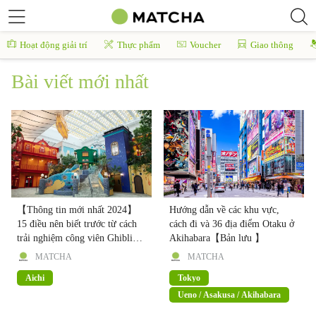
Hoạt động giải trí
Thực phẩm
Voucher
Giao thông
Bài viết mới nhất
【Thông tin mới nhất 2024】
Hướng dẫn về các khu vực,
15 điều nên biết trước từ cách
cách đi và 36 địa điểm Otaku ở
trải nghiệm công viên Ghibli
Akihabara【Bản lưu 】
cho đến vé, cách đi, cách thăm
MATCHA
MATCHA
quan hay món ăn
Aichi
Tokyo
Ueno / Asakusa / Akihabara