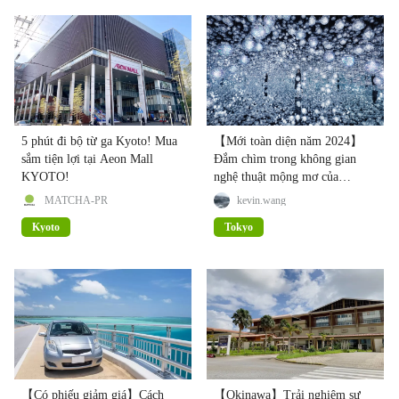
5 phút đi bộ từ ga Kyoto! Mua
【Mới toàn diện năm 2024】
sắm tiện lợi tại Aeon Mall
Đắm chìm trong không gian
KYOTO!
nghệ thuật mộng mơ của
"teamLab borderless"
MATCHA-PR
kevin.wang
Kyoto
Tokyo
【Có phiếu giảm giá】Cách
【Okinawa】Trải nghiệm sự