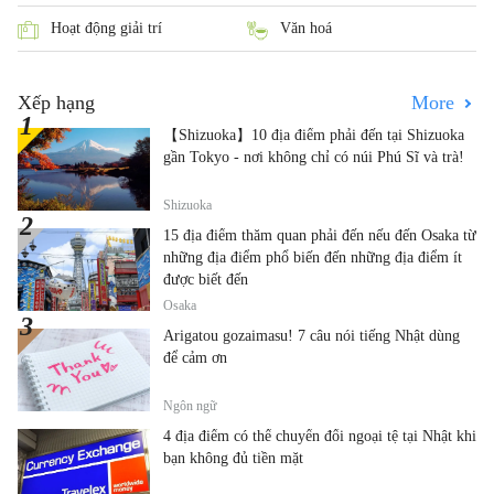
Hoạt động giải trí
Văn hoá
Xếp hạng
More
【Shizuoka】10 địa điểm phải đến tại Shizuoka
gần Tokyo - nơi không chỉ có núi Phú Sĩ và trà!
Shizuoka
15 địa điểm thăm quan phải đến nếu đến Osaka từ
những địa điểm phổ biến đến những địa điểm ít
được biết đến
Osaka
Arigatou gozaimasu! 7 câu nói tiếng Nhật dùng
để cảm ơn
Ngôn ngữ
4 địa điểm có thể chuyển đổi ngoại tệ tại Nhật khi
bạn không đủ tiền mặt