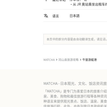
・从 JR 奥站乘坐出租车约
日本語
语言
本页中的部分内容是由自动翻译生成，请见谅
MATCHA
冈山县旅游攻略
牛窗游艇港
MATCHA - 日本观光、文化、饭店资讯
「MATCHA」是专门为喜爱日本的旅客介
泉、美食、购物和最佳旅游行程等各种资讯
种语言来提供观光景点、饭店、温泉、美食
佳旅游行程。此外，也有刊登日本政府机关