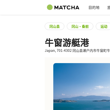
目的地
冈山县
冈山・备前
运动
牛窗游艇港
Japan, 701-4302 冈山县濑户内市牛窗町牛