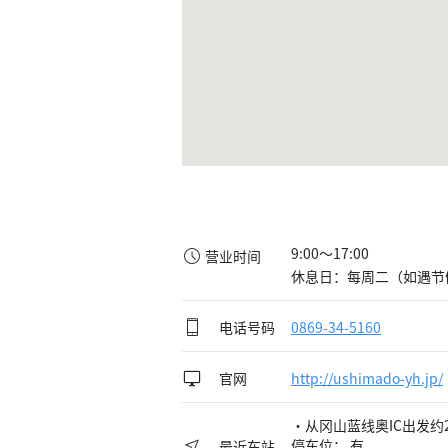
9:00～17:00

营业时间
休息日：每周二（如遇节假
电话号码
0869-34-5160
官网
http://ushimado-yh.jp/
・从冈山蓝线奥IC出发约
停车位： 有
最近车站