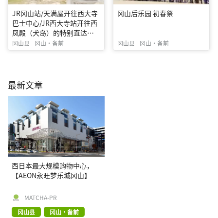
JR冈山站/天满屋开往西大寺
冈山后乐园 初春祭
巴士中心/JR西大寺站开往西
凤殿（犬岛）的特别直达巴
士
冈山县
冈山・备前
冈山县
冈山・备前
最新文章
西日本最大规模购物中心，
【AEON永旺梦乐城冈山】
MATCHA-PR
冈山县
冈山・备前