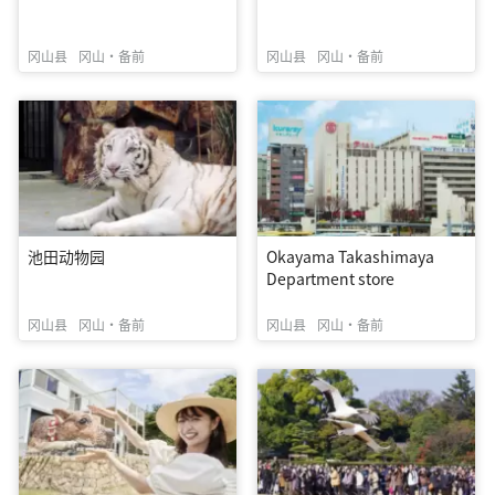
冈山县
冈山・备前
冈山县
冈山・备前
池田动物园
Okayama Takashimaya
Department store
冈山县
冈山・备前
冈山县
冈山・备前