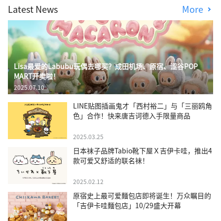
Latest News
More
Lisa最爱的Labubu玩偶去哪买？成田机场、原宿、涩谷POP
MART开卖啦！
2025.07.10
LINE贴图插画鬼才「西村裕二」与「三丽鸥角
色」合作！快来唐吉诃德入手限量商品
2025.03.25
日本袜子品牌Tabio靴下屋Ｘ吉伊卡哇，推出4
款可爱又舒适的联名袜！
2025.02.12
原宿史上最可爱麵包店即将诞生！万众瞩目的
「吉伊卡哇麵包店」10/29盛大开幕