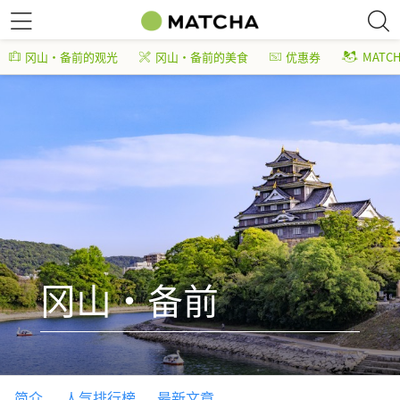
冈山・备前的观光
冈山・备前的美食
优惠券
MATC
冈山・备前
简介
人气排行榜
最新文章