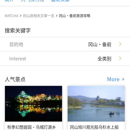
MATCHA
冈山县相关文章一览
冈山・备前旅游攻略
搜索关键字
目的地
冈山・备前
Interest
全类别
人气景点
More
秋季幻想庭园・乌城灯源乡
冈山旭川观光船乌杉水上船