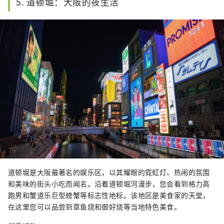
5. 道顿堀：大阪的夜生活
道顿堀是大阪最著名的娱乐区，以其耀眼的霓虹灯、热闹的氛围
和美味的街头小吃而闻名。沿着道顿堀河漫步，您会看到格力高
跑男和蟹道乐巨型螃蟹等标志性地标。该地区是美食家的天堂，
在这里您可以品尝到章鱼烧和御好烧等当地特色美食。