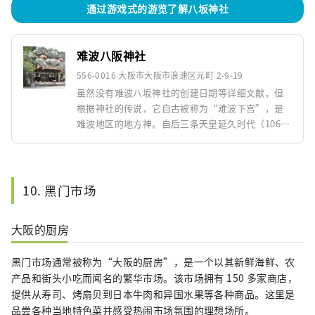
通过游戏式的游览了解八坂神社
难波八阪神社
556-0016 大阪市大阪市浪速区元町 2-9-19
虽然没有难波八坂神社的创建日期等详细文献，但
根据神社的传说，它自古被称为“难波下宫”，是
难波地区的地方神。自后三条天皇延久时代（1069
年～1073年）以来，作为供奉祗园牛頭天王的古老
神社而闻名于世。 2001年，首次被指定为大阪市无
形民俗文化财产。
10. 黑门市场
大阪的厨房
黑门市场通常被称为“大阪的厨房”，是一个以其新鲜海鲜、农
产品和街头小吃而闻名的繁华市场。该市场拥有 150 多家商店，
提供从寿司、烤扇贝到日本牛肉和异国水果等各种商品。这里是
品尝各种当地特色菜并感受热闹市场氛围的理想场所。