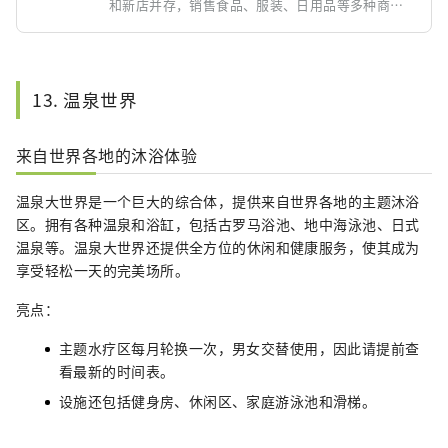
和新店并存，销售食品、服装、日用品等多种商
品。在支持当地人的日常生活的同时，它也是游客
的热门场所，使其成为体验大阪市中心氛围和平民
文化的魅力景点。
13. 温泉世界
来自世界各地的沐浴体验
温泉大世界是一个巨大的综合体，提供来自世界各地的主题沐浴
区。拥有各种温泉和浴缸，包括古罗马浴池、地中海泳池、日式
温泉等。温泉大世界还提供全方位的休闲和健康服务，使其成为
享受轻松一天的完美场所。
亮点：
主题水疗区每月轮换一次，男女交替使用，因此请提前查
看最新的时间表。
设施还包括健身房、休闲区、家庭游泳池和滑梯。