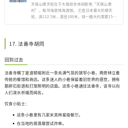
天保山摩天轮位于大阪综合休闲胜地“天保山港
村”，毗邻海游馆海游馆。 它是日本最大的摩天
轮，高112.5米，直径100米，绕一圈大约需要15分
钟。 您可以享受轻松的飞行。 不仅可以欣赏大阪市
区，还可以欣赏眼前一望无际的大海，其中夜景尤
其以浪漫而闻名。 天保山摩天轮的全景是可以同时
欣赏大阪美景和大海魅力的魅力景点。
17. 法善寺胡同
回到过去
法善寺横丁是道顿堀附近一条充满气氛的狭窄小巷，两旁林立着
传统的餐馆和商店。这条迷人的小巷保留着旧世界的感觉，拥有
鹅卵石街道和灯笼照明的店面。这条小巷通往法善寺，该寺以向
人们泼水祈福而闻名。
饮食小贴士：
这条小巷里有几家米其林星级餐厅。
在当地的居酒屋尝试炸串。