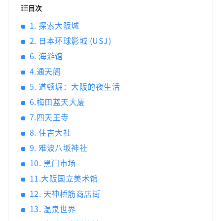
的多日游，包括酒店、JR 通票和导游，所有这
目次
些都可以在一次结帐中获得。无论您是想探索京
1. 探索大阪城
都历史悠久的寺庙、品尝大阪美食，还是在冲绳
美丽的海滩上放松身心，日本之旅都能保证您获
2. 日本环球影城 (USJ)
得无缝且难忘的旅行。通过日本之旅轻松便捷地
6. 海游馆
探索日本的美丽和多样性。
4.通天阁
5. 道顿堀：大阪的夜生活
6.梅田蓝天大厦
7.四天王寺
8. 住吉大社
9. 难波八坂神社
10. 黑门市场
11.大阪国立美术馆
12. 天神桥筋商店街
13. 温泉世界