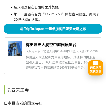
屋顶观景台在日落时尤其美丽。
地下一层设有名为“Takimikoji”的复古用餐区，再现了
20世纪初的大阪。
与 TripToJapan 一起参加梅田蓝天大厦之旅
梅田蓝天大厦空中庭园展望台
大阪府大阪市北区大淀中1-1-88梅田蓝天大厦531-6039
梅田蓝天大厦被称为大阪的地标，其独特的拱形造
型引人注目。 从40层的漂浮花园观景台，您可以在
距地面173米的高度欣赏360度的美妙全景。 尤其是
药妆家电
免税优惠
晚上，可以看到位列日本夜景百选的美丽夜景。这
是一座代表大阪市的迷人建筑。
7.四天王寺
日本最古老的国立寺庙