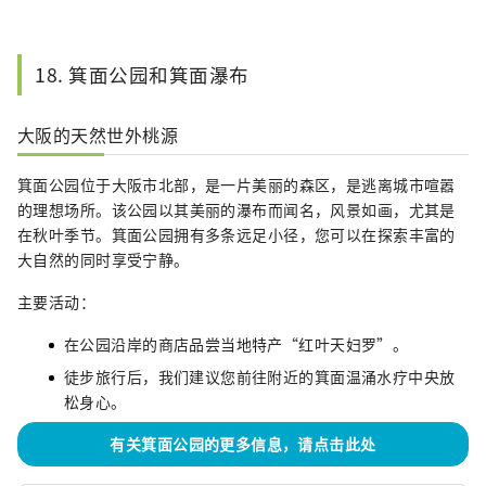
18. 箕面公园和箕面瀑布
大阪的天然世外桃源
箕面公园位于大阪市北部，是一片美丽的森区，是逃离城市喧嚣
的理想场所。该公园以其美丽的瀑布而闻名，风景如画，尤其是
在秋叶季节。箕面公园拥有多条远足小径，您可以在探索丰富的
大自然的同时享受宁静。
主要活动：
在公园沿岸的商店品尝当地特产“红叶天妇罗”。
徒步旅行后，我们建议您前往附近的箕面温涌水疗中央放
松身心。
有关箕面公园的更多信息，请点击此处