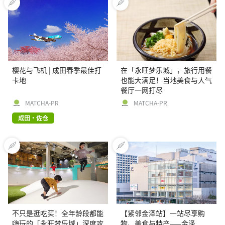
樱花与飞机 | 成田春季最佳打
在「永旺梦乐城」，旅行用餐
卡地
也能大满足！当地美食与人气
餐厅一网打尽
MATCHA-PR
MATCHA-PR
成田・佐仓
不只是逛吃买！全年龄段都能
【紧邻金泽站】一站尽享购
嗨玩的「永旺梦乐城」深度攻
物、美食与特产——金泽