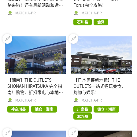
略来啦！还有最新活动和适合
Forus完全攻略！
全家耍的好去处哦~
MATCHA-PR
MATCHA-PR
石川县
金泽
【湘南】THE OUTLETS
【日本奥莱新地标】THE
SHONAN HIRATSUKA 完全指
OUTLETS一站式畅玩美食、
南！购物、折扣家电与本地美
购物与娱乐！
食一次尽享！
MATCHA-PR
MATCHA-PR
神奈川县
镰仓・湘南
广岛县
镰仓・湘南
北九州