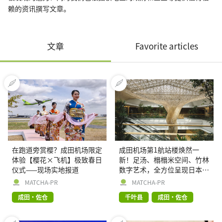
赖的资讯撰写文章。
文章
Favorite articles
在跑道旁赏樱？成田机场限定
成田机场第1航站楼焕然一
体验【樱花×飞机】极致春日
新！足汤、榻榻米空间、竹林
仪式——现场实地报道
数字艺术，全方位呈现日本传
统文化与前沿科技的完美融合
MATCHA-PR
MATCHA-PR
成田・佐仓
千叶县
成田・佐仓