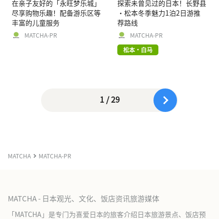
在亲子友好的「永旺梦乐城」
探索未曾见过的日本！长野县
尽享购物乐趣！配备游乐区等
·松本冬季魅力1泊2日游推
丰富的儿童服务
荐路线
MATCHA-PR
MATCHA-PR
松本・白马
1 / 29
MATCHA
MATCHA-PR
MATCHA - 日本观光、文化、饭店资讯旅游媒体
「MATCHA」是专门为喜爱日本的旅客介绍日本旅游景点、饭店预