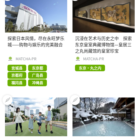
探索日本风情，尽在永旺梦乐
沉浸在艺术与历史之中 探索
城——购物与娱乐的完美融合
东京皇室典藏博物馆—皇居三
之丸尚藏馆的皇室珍宝
MATCHA-PR
MATCHA-PR
宫城县
东京都
东京・丸之内
京都府
广岛县
福冈县
冲绳县