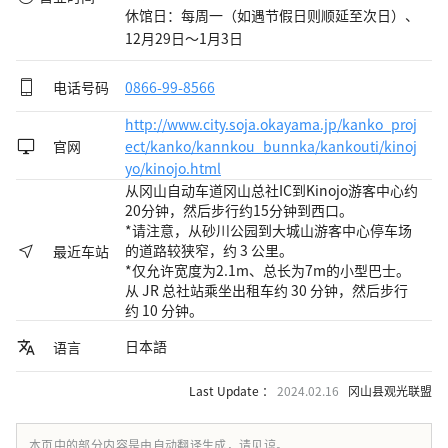
休馆日：每周一（如遇节假日则顺延至次日）、
12月29日～1月3日
电话号码
0866-99-8566
http://www.city.soja.okayama.jp/kanko_proj
官网
ect/kanko/kannkou_bunnka/kankouti/kinoj
yo/kinojo.html
从冈山自动车道冈山总社IC到Kinojo游客中心约
20分钟，然后步行约15分钟到西口。
*请注意，从砂川公园到大城山游客中心停车场
的道路较狭窄，约 3 公里。
最近车站
*仅允许宽度为2.1m、总长为7m的小型巴士。
从 JR 总社站乘坐出租车约 30 分钟，然后步行
约 10 分钟。
日本語
语言
Last Update ：
2024.02.16
冈山县观光联盟
本页中的部分内容是由自动翻译生成，请见谅。