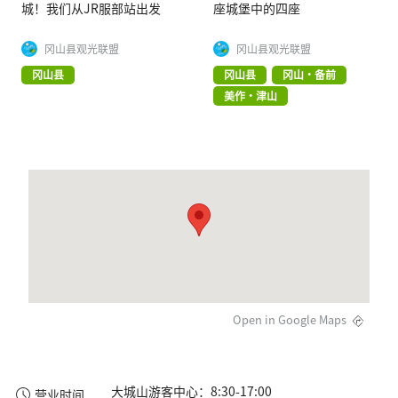
城！我们从JR服部站出发
座城堡中的四座
冈山县观光联盟
冈山县观光联盟
冈山县
冈山县
冈山・备前
美作・津山
Open in Google Maps
大城山游客中心：8:30-17:00

营业时间