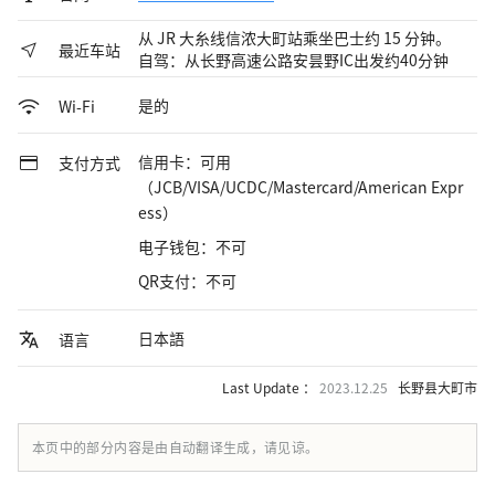
从 JR 大糸线信浓大町站乘坐巴士约 15 分钟。
最近车站
自驾：从长野高速公路安昙野IC出发约40分钟
是的
Wi-Fi
信用卡：可用
支付方式
（JCB/VISA/UCDC/Mastercard/American Expr
ess）
电子钱包：不可
QR支付：不可
日本語
语言
Last Update ：
2023.12.25
长野县大町市
本页中的部分内容是由自动翻译生成，请见谅。