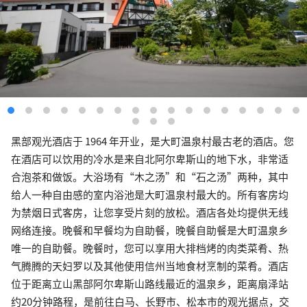
黑部观光酒店于 1964 年开业，是大町温泉村最古老的酒店。您
在酒店可以饮用的冷水是来自北阿尔卑斯山的地下水，非常适
合泡茶和做饭。大浴场有“木之汤”和“石之汤”两种，其中
给人一种自由感的室内浴池是大町温泉村最大的。所有客房均
为禁烟日式客房，让您享受片刻的放松。酒店各处均提供无线
网络连接。晚餐和早餐均为自助餐，晚餐自助餐是大町温泉乡
唯一的自助餐。晚餐时，您可以享用大排档烤的肉类菜肴、热
气腾腾的天妇罗以及其他使用信州当地食材烹制的菜肴。酒店
位于距离立山黑部阿尔卑斯山路线最近的温泉乡，距离扇泽站
约20分钟路程，是前往白马、长野市、松本市的观光据点，交