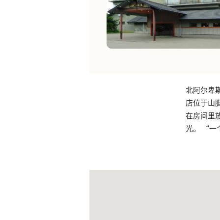
北阿尔卑
店位于山
在房间里
光。 “