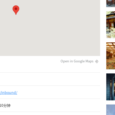
Open in Google Maps
m/inbound/
10分钟