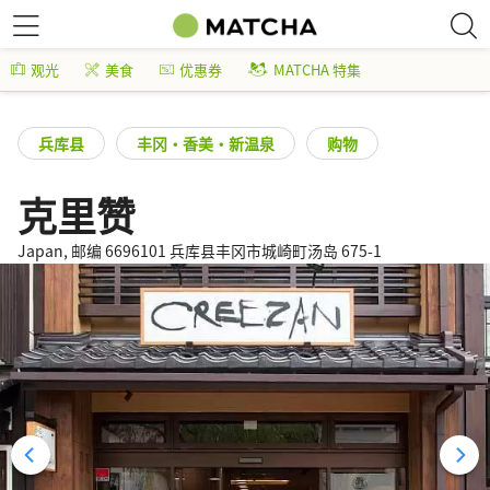
观光
美食
优惠券
MATCHA 特集
兵库县
丰冈・香美・新温泉
购物
克里赞
Japan, 邮编 6696101 兵库县丰冈市城崎町汤岛 675-1