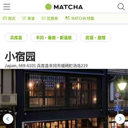
观光
美食
优惠券
MATCHA 特集
兵库县
丰冈・香美・新温泉
民宿・旅馆
小宿园
Japan, 669-6101 兵库县丰冈市城崎町汤岛219