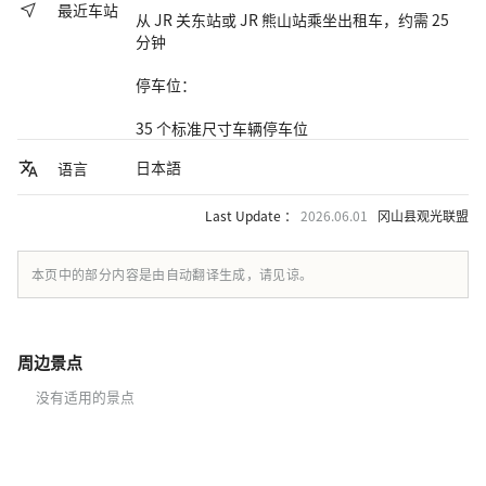
最近车站
从 JR 关东站或 JR 熊山站乘坐出租车，约需 25
分钟
停车位：
35 个标准尺寸车辆停车位
日本語
语言
Last Update ：
2026.06.01
冈山县观光联盟
本页中的部分内容是由自动翻译生成，请见谅。
周边景点
没有适用的景点