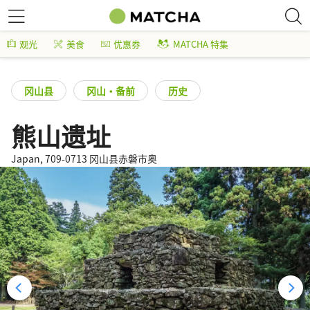
观光
美食
优惠券
MATCHA 特集
冈山县
冈山・备前
历史
熊山遗址
Japan, 709-0713 冈山县赤磐市奥