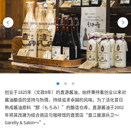
创业于1825年（文政8年）的直源酱油，始终秉持着创业以来对
酱油酿造的坚持与热情，持续追求卓越的风味。为了活化昔日
熟成酱油原料“醪（もろみ）”的酿造仓库，直源酱油于2002
年将其改建为结合商店与咖啡馆的直营店“直江屋源兵卫～
Garelly & Salon～”。