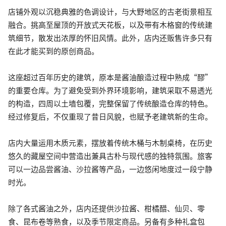
店铺外观以沉稳典雅的色调设计，与大野地区的古老街景相互
融合。挑高至屋顶的开放式天花板，以及带有木格窗的传统建
筑细节，散发出浓厚的怀旧风情。此外，店内还贩售许多只有
在此才能买到的原创商品。
这座超过百年历史的建筑，原本是酱油酿造过程中熟成“醪”
的重要仓库。为了避免受到外界环境影响，建筑采取不易透光
的构造，四周以土墙包覆，完整保留了传统酿造仓库的特色。
经过修复后，不仅重现了昔日风貌，也赋予老建筑新的生命。
店内大量运用木质元素，摆放着传统木桶与木制桌椅，在历史
悠久的藏屋空间中营造出兼具古朴与现代感的独特氛围。旅客
可以一边品尝酱油、沙拉酱等产品，一边悠闲地度过一段宁静
时光。
除了各式酱油之外，店内还提供沙拉酱、柑橘醋、仙贝、零
食、昆布卷等熟食，以及季节限定商品。另备有多种礼盒包