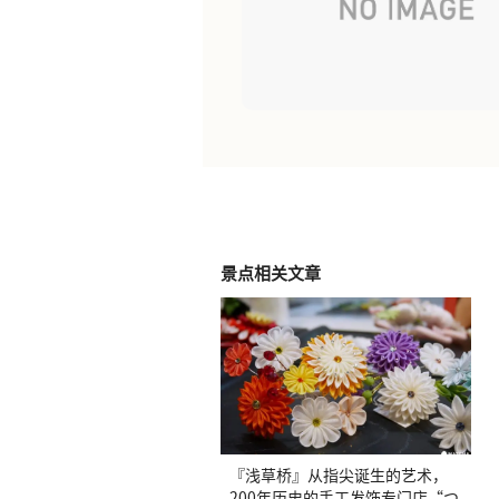
景点相关文章
『浅草桥』从指尖诞生的艺术，
200年历史的手工发饰专门店“つ