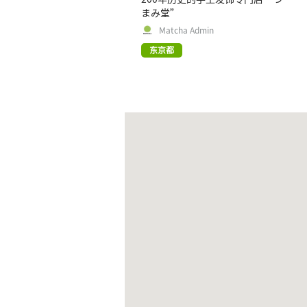
まみ堂”
Matcha Admin
东京都