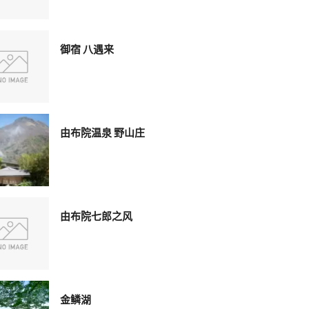
御宿 八遇来
由布院温泉 野山庄
由布院七郎之风
金鳞湖