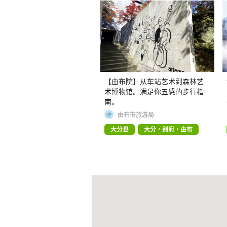
【由布院】从车站艺术到森林艺
术博物馆。满足你五感的步行指
南。
由布市旅游局
大分县
大分・别府・由布