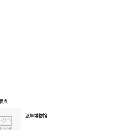
景点
渡隼博物馆