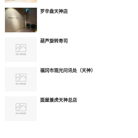
罗辛盘天神店
葫芦旋转寿司
福冈市观光问讯处（天神）
面屋兼虎天神总店