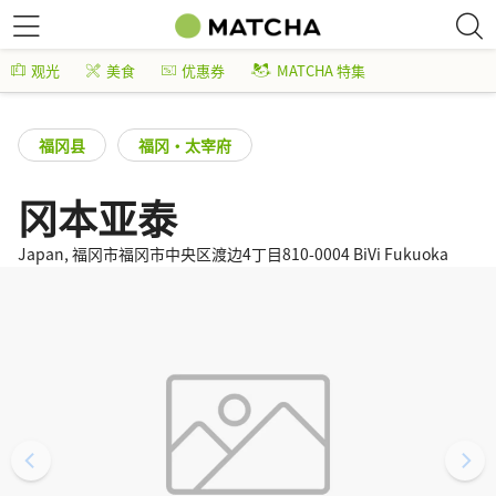
观光
美食
优惠券
MATCHA 特集
福冈县
福冈・太宰府
冈本亚泰
Japan, 福冈市福冈市中央区渡边4丁目810-0004 BiVi Fukuoka