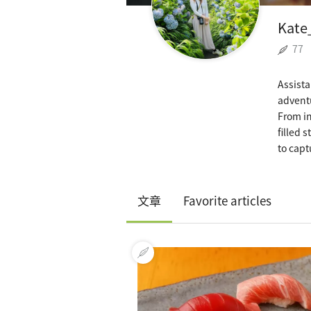
Kate
77
Assista
adventu
From in
filled 
to capt
文章
Favorite articles