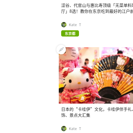
涩谷、代官山与惠比寿顶级「无菜单料
厅」8选！教你在东京吃到最好的江户
Kate_T
东京都
日本的“卡哇伊”文化，卡哇伊伴手礼
饰、景点大汇集
Kate_T