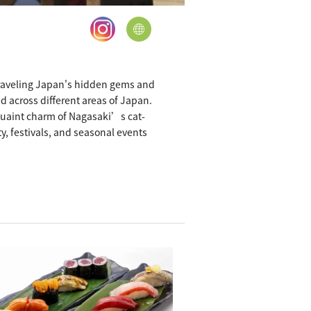
traveling Japan's hidden gems and
d across different areas of Japan.
 quaint charm of Nagasaki’s cat-
ty, festivals, and seasonal events