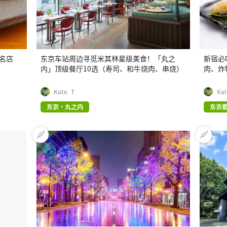
名店
东京车站周边寻觅米其林星级美食！「丸之
新宿必
内」顶级餐厅10选（寿司、和牛烧肉、串烧）
肉、炸
Kate_T
Ka
东京・丸之内
东京