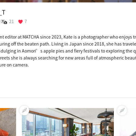
_T
21
7
nt editor at MATCHA since 2023, Kate is a photographer who enjoys 
ring off the beaten path. Living in Japan since 2018, she has travele
dulging in Aomori’s apple pies and fiery festivals to exploring the
streets she is always searching for new areas full of atmospheric beau
ure on camera.