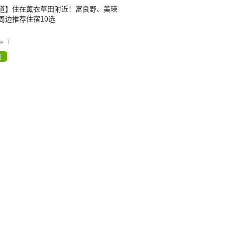
道】住在薰衣草田附近！富良野、美瑛
周边推荐住宿10选
te_T
道