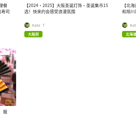
理餐
【2024・2025】大阪圣诞灯饰・圣诞集市15
【北海
前寿司
选！快来约会感受浪漫氛围
和旭川
Kate_T
Ka
大阪府
北海
、服