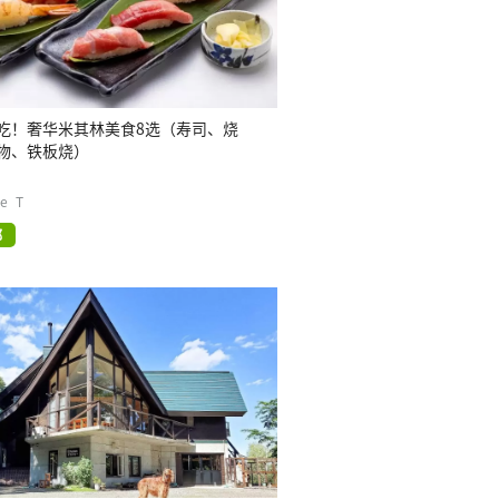
吃！奢华米其林美食8选（寿司、烧
物、铁板烧）
te_T
都