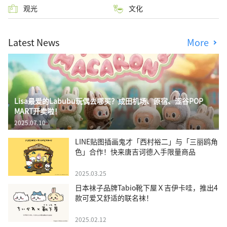
观光
文化
Latest News
More
Lisa最爱的Labubu玩偶去哪买？成田机场、原宿、涩谷POP
MART开卖啦！
2025.07.10
LINE贴图插画鬼才「西村裕二」与「三丽鸥角
色」合作！快来唐吉诃德入手限量商品
2025.03.25
日本袜子品牌Tabio靴下屋Ｘ吉伊卡哇，推出4
款可爱又舒适的联名袜！
2025.02.12