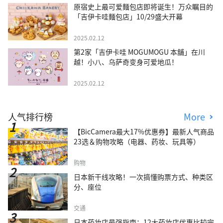
原宿史上最可爱麵包店即将诞生！万众瞩目的
「吉伊卡哇麵包店」10/29盛大开幕
2025.02.12
第2家「吉伊卡哇 MOGUMOGU 本舖」在川
越！小八、乌萨奇变身可爱地瓜！
2025.02.12
人气排行榜
More
【BicCamera最大17%优惠券】最新人气商品
23选＆购物攻略（电器、药妆、玩具等）
购物
日本新干线攻略！一次搞懂购票方式、种类区
分、座位
交通
日本药妆店最强指南：12大药妆店优惠比较完