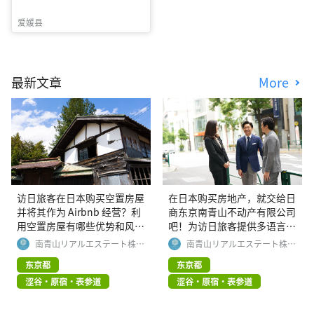
爱媛县
最新文章
More
访日旅客在日本购买空置房屋
在日本购买房地产，就交给日
并将其作为 Airbnb 经营？利
商东京南青山不动产有限公司
用空置房屋有哪些优势和风
吧！为访日旅客提供多语言支
险？
持
南青山リアルエステート株式
南青山リアルエステート株式
会社
会社
东京都
东京都
涩谷・原宿・表参道
涩谷・原宿・表参道