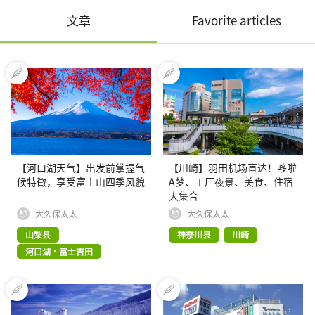
文章
Favorite articles
【河口湖天气】出发前掌握气
【川崎】羽田机场直达！哆啦
候特徵，享受富士山四季风貌
A梦、工厂夜景、美食、住宿
大集合
大久保太太
大久保太太
山梨县
神奈川县
川崎
河口湖・富士吉田