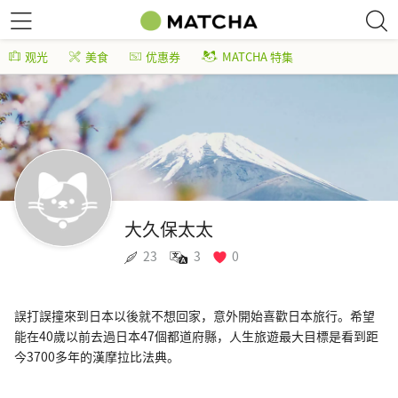
观光
美食
优惠券
MATCHA 特集
大久保太太
23
3
0
誤打誤撞來到日本以後就不想回家，意外開始喜歡日本旅行。希望
能在40歲以前去過日本47個都道府縣，人生旅遊最大目標是看到距
今3700多年的漢摩拉比法典。