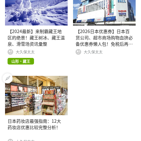
【2024最新】来制霸藏王地
【2026日本优惠券】日本百
区的绝景！藏王树冰、藏王温
货公司、超市商场购物血拚必
泉、滑雪场资讯彙整
备优惠券懒人包！免税后再打
折！
大久保太太
大久保太太
山形・藏王
日本药妆店最强指南：12大
药妆店优惠比较完整分析！