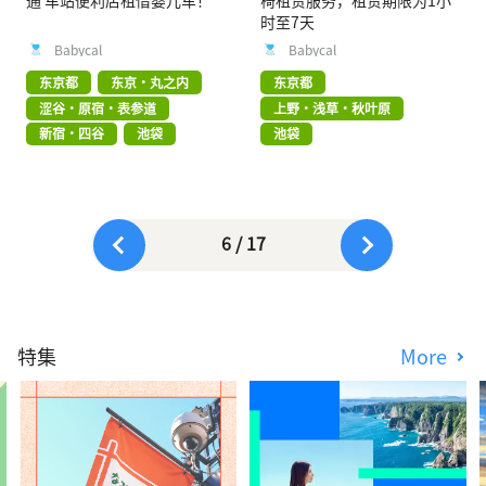
通 车站便利店租借婴儿车！
椅租赁服务，租赁期限为1小
时至7天
Babycal
Babycal
东京都
东京・丸之内
东京都
涩谷・原宿・表参道
上野・浅草・秋叶原
新宿・四谷
池袋
池袋
6 / 17
特集
More