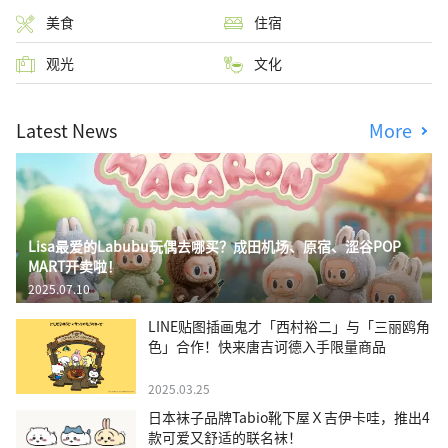
美食
住宿
观光
文化
Latest News
More
Lisa最爱的Labubu玩偶去哪买？成田机场、原宿、涩谷POP
MART开卖啦！
2025.07.10
LINE贴图插画鬼才「西村裕二」与「三丽鸥角
色」合作！快来唐吉诃德入手限量商品
2025.03.25
日本袜子品牌Tabio靴下屋Ｘ吉伊卡哇，推出4
款可爱又舒适的联名袜！