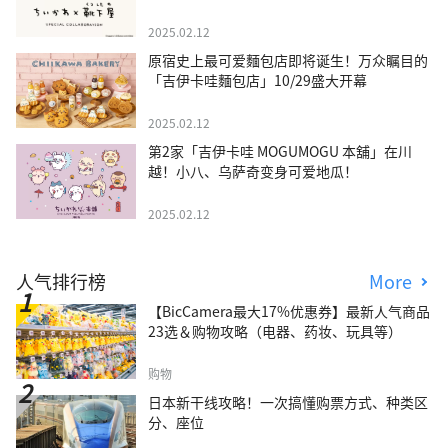
2025.02.12
原宿史上最可爱麵包店即将诞生！万众瞩目的
「吉伊卡哇麵包店」10/29盛大开幕
2025.02.12
第2家「吉伊卡哇 MOGUMOGU 本舖」在川
越！小八、乌萨奇变身可爱地瓜！
2025.02.12
人气排行榜
More
【BicCamera最大17%优惠券】最新人气商品
23选＆购物攻略（电器、药妆、玩具等）
购物
日本新干线攻略！一次搞懂购票方式、种类区
分、座位