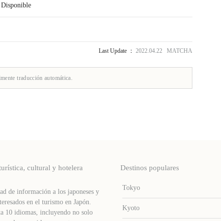
：Disponible
Last Update ：
2022.04.22 MATCHA
lmente traducción automática.
stica, cultural y hotelera
Destinos populares
Tokyo
d de información a los japoneses y
teresados ​​en el turismo en Japón.
Kyoto
a 10 idiomas, incluyendo no solo