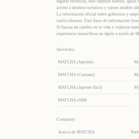
lugares turísticos, sino también hoteles, agua
acceso a destinos turísticos y cursos modelo ide
La información oficial sobre gobiernos y empre
varios idiomas. Está lleno de información fresc
Si buscas un cambio en tu vida y exploras nuev
experiencia maravillosa en Japón a través d
Servicios
MATCHA (Japonés)
MA
MATCHA (Coreano)
MA
MATCHA (Japonés fácil)
MA
MATCHA eSIM
Company
Acerca de MATCHA
Perf