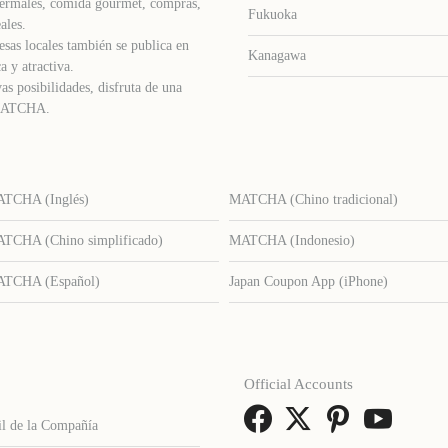
s termales, comida gourmet, compras,
Fukuoka
ales.
sas locales también se publica en
Kanagawa
a y atractiva.
as posibilidades, disfruta de una
e MATCHA.
TCHA (Inglés)
MATCHA (Chino tradicional)
TCHA (Chino simplificado)
MATCHA (Indonesio)
TCHA (Español)
Japan Coupon App (iPhone)
Official Accounts
il de la Compañía