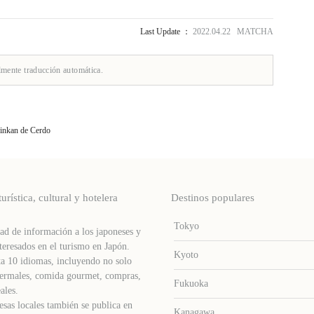
Last Update ：
2022.04.22 MATCHA
lmente traducción automática.
inkan de Cerdo
stica, cultural y hotelera
Destinos populares
Tokyo
d de información a los japoneses y
teresados ​​en el turismo en Japón.
Kyoto
a 10 idiomas, incluyendo no solo
s termales, comida gourmet, compras,
Fukuoka
ales.
sas locales también se publica en
Kanagawa