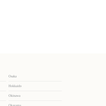
Osaka
Hokkaido
Okinawa
Okayama