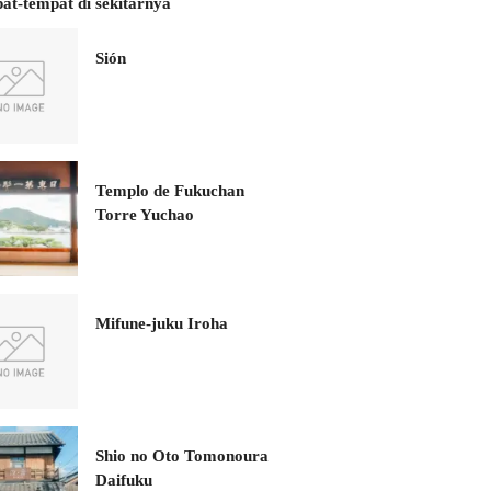
at-tempat di sekitarnya
Sión
Templo de Fukuchan
Torre Yuchao
Mifune-juku Iroha
Shio no Oto Tomonoura
Daifuku