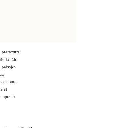
 prefectura
eríodo Edo.
e paisajes
os,
noce como
e el
lo que lo