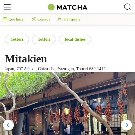
Qué hacer
Comida
Transporte
Tottori
Tottori
local dishes
Mitakien
Japan, 707 Ashizu, Chizu-cho, Yazu-gun, Tottori 689-1412