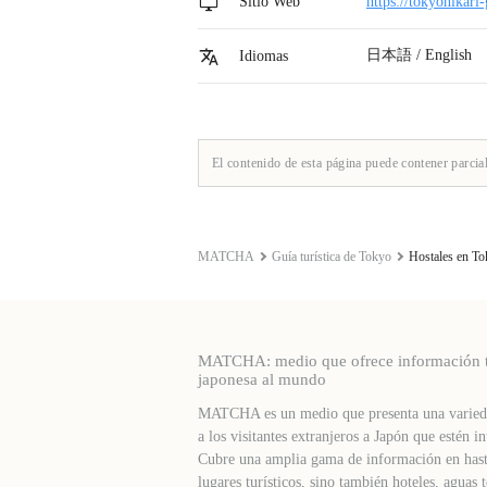
Sitio Web
https://tokyohikari
日本語 / English
Idiomas
El contenido de esta página puede contener parcia
MATCHA
Guía turística de Tokyo
Hostales en To
MATCHA: medio que ofrece información turí
japonesa al mundo
MATCHA es un medio que presenta una varieda
a los visitantes extranjeros a Japón que estén in
Cubre una amplia gama de información en hast
lugares turísticos, sino también hoteles, agua