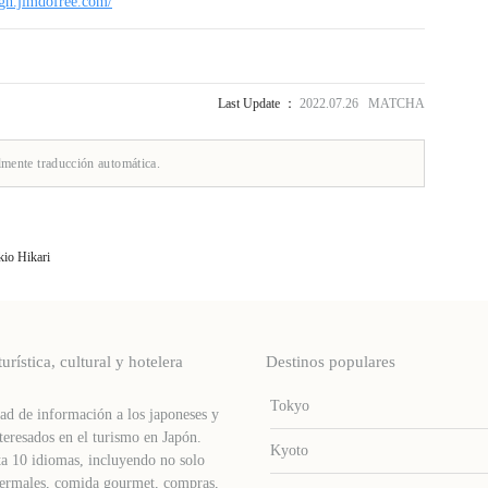
-gh.jimdofree.com/
Last Update ：
2022.07.26 MATCHA
lmente traducción automática.
kio Hikari
stica, cultural y hotelera
Destinos populares
Tokyo
d de información a los japoneses y
teresados ​​en el turismo en Japón.
Kyoto
a 10 idiomas, incluyendo no solo
s termales, comida gourmet, compras,