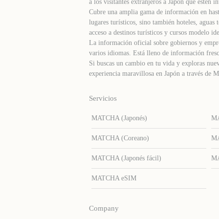
a los visitantes extranjeros a Japón que estén in
Cubre una amplia gama de información en hast
lugares turísticos, sino también hoteles, agua
acceso a destinos turísticos y cursos modelo ide
La información oficial sobre gobiernos y empre
varios idiomas. Está lleno de información fresc
Si buscas un cambio en tu vida y exploras nuev
experiencia maravillosa en Japón a través d
Servicios
MATCHA (Japonés)
MA
MATCHA (Coreano)
MA
MATCHA (Japonés fácil)
MA
MATCHA eSIM
Company