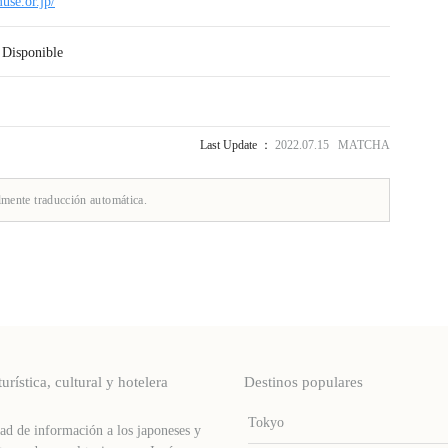
use.or.jp/
：Disponible
Last Update ：
2022.07.15 MATCHA
lmente traducción automática.
stica, cultural y hotelera
Destinos populares
Tokyo
d de información a los japoneses y