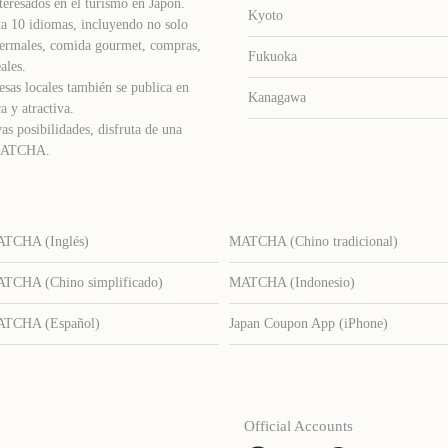
teresados ​​en el turismo en Japón.
Kyoto
a 10 idiomas, incluyendo no solo
s termales, comida gourmet, compras,
Fukuoka
ales.
sas locales también se publica en
Kanagawa
a y atractiva.
as posibilidades, disfruta de una
e MATCHA.
TCHA (Inglés)
MATCHA (Chino tradicional)
TCHA (Chino simplificado)
MATCHA (Indonesio)
TCHA (Español)
Japan Coupon App (iPhone)
Official Accounts