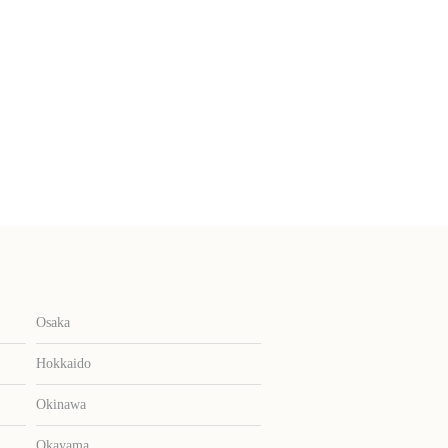
Osaka
Hokkaido
Okinawa
Okayama