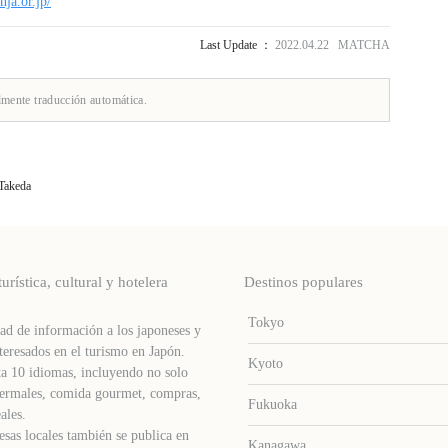
nja.or.jp/
Last Update ：
2022.04.22 MATCHA
lmente traducción automática.
 Takeda
stica, cultural y hotelera
Destinos populares
Tokyo
d de información a los japoneses y
teresados ​​en el turismo en Japón.
Kyoto
a 10 idiomas, incluyendo no solo
s termales, comida gourmet, compras,
Fukuoka
ales.
sas locales también se publica en
Kanagawa