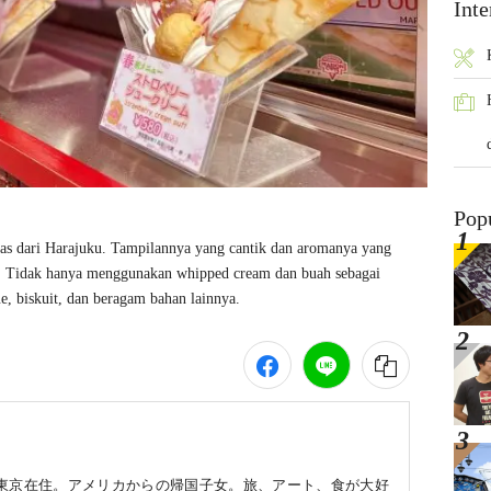
Inte
Pop
has dari Harajuku. Tampilannya yang cantik dan aromanya yang 
ni. Tidak hanya menggunakan whipped cream dan buah sebagai 
e, biskuit, dan beragam bahan lainnya.
、東京在住。アメリカからの帰国子女。旅、アート、食が大好