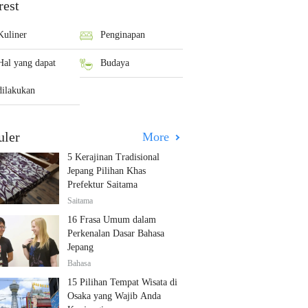
rest
Kuliner
Penginapan
Hal yang dapat
Budaya
dilakukan
uler
More
5 Kerajinan Tradisional
Jepang Pilihan Khas
Prefektur Saitama
Saitama
16 Frasa Umum dalam
Perkenalan Dasar Bahasa
Jepang
Bahasa
15 Pilihan Tempat Wisata di
Osaka yang Wajib Anda