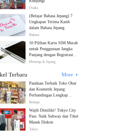
Kunjungi
Osaka
(Belajar Bahasa Jepang) 7
Ungkapan Terima Kasih
dalam Bahasa Jepang
Bahasa
10 Pilihan Kartu SIM Murah
untuk Penggunaan Jangka
Panjang dengan Registrasi
Multibahasa!
Menetap di Jepang
kel Terbaru
More
Panduan Terbaik Toko Obat
dan Kosmetik Jepang:
Perbandingan Lengkap
Diskon dari 12 Toko Farmasi
Belanja
Utama!
Wajib Dimiliki! Tokyo City
Pass: Naik Subway dan Tiket
Masuk Diskon
Tokyo