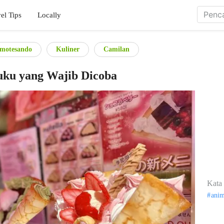
el Tips
Locally
Omotesando
Kuliner
Camilan
uku yang Wajib Dicoba
Kata 
ani