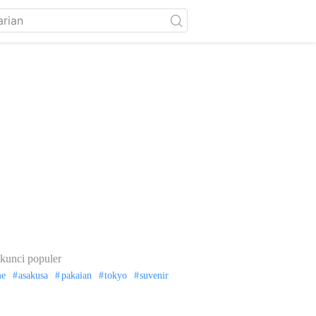
kunci populer
me
asakusa
pakaian
tokyo
suvenir