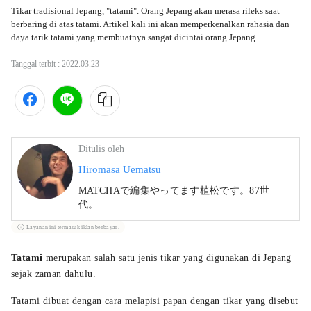
Tikar tradisional Jepang, "tatami". Orang Jepang akan merasa rileks saat 
berbaring di atas tatami. Artikel kali ini akan memperkenalkan rahasia dan 
daya tarik tatami yang membuatnya sangat dicintai orang Jepang. 
Tanggal terbit :
2022.03.23
Ditulis oleh
Hiromasa Uematsu
MATCHAで編集やってます植松です。87世
代。
Layanan ini termasuk iklan berbayar.
Tatami
merupakan salah satu jenis tikar yang digunakan di Jepang
sejak zaman dahulu.
Tatami dibuat dengan cara melapisi papan dengan tikar yang disebut