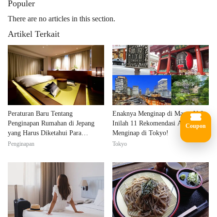
Populer
There are no articles in this section.
Artikel Terkait
Peraturan Baru Tentang
Enaknya Menginap di Mana, Ya?
Penginapan Rumahan di Jepang
Inilah 11 Rekomendasi Area untuk
Coupon
yang Harus Diketahui Para
Menginap di Tokyo!
Wisatawan
Penginapan
Tokyo