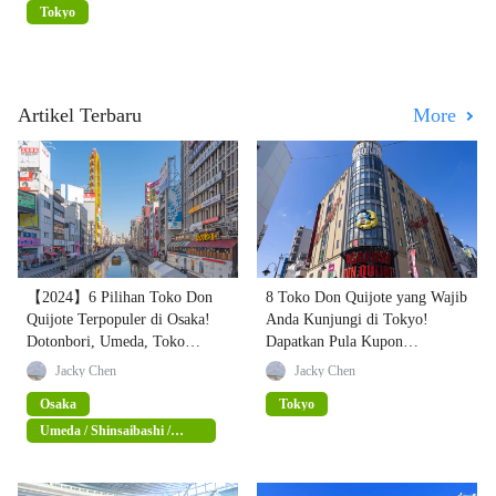
Tokyo
Artikel Terbaru
More
【2024】6 Pilihan Toko Don
8 Toko Don Quijote yang Wajib
Quijote Terpopuler di Osaka!
Anda Kunjungi di Tokyo!
Dotonbori, Umeda, Toko
Dapatkan Pula Kupon
Shinsekai Menarik Sampai
Diskonnya!
Jacky Chen
Jacky Chen
Ingin Mendominasi (Dengan
Osaka
Tokyo
Kupon Diskon Pajak 15%)
Umeda / Shinsaibashi /
Namba