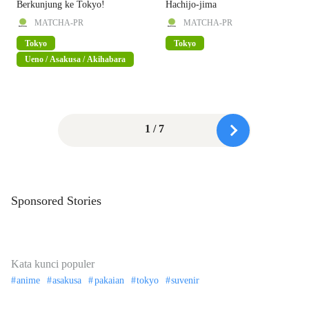
Berkunjung ke Tokyo!
Hachijo-jima
MATCHA-PR
MATCHA-PR
Tokyo
Tokyo
Ueno / Asakusa / Akihabara
1 / 7
Sponsored Stories
Kata kunci populer
anime
asakusa
pakaian
tokyo
suvenir