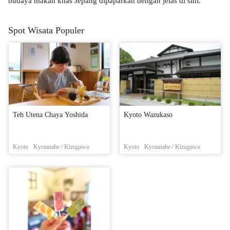
budaya makan khas Jepang dipaparkan dengan jelas di sini.
Spot Wisata Populer
Teh Utena Chaya Yoshida
Kyoto Wazukaso
Kyoto
Kyotanabe / Kizugawa
Kyoto
Kyotanabe / Kizugawa