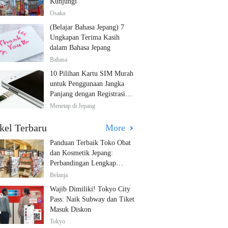
Kunjungi
Osaka
(Belajar Bahasa Jepang) 7
Ungkapan Terima Kasih
dalam Bahasa Jepang
Bahasa
10 Pilihan Kartu SIM Murah
untuk Penggunaan Jangka
Panjang dengan Registrasi
Multibahasa!
Menetap di Jepang
kel Terbaru
More
Panduan Terbaik Toko Obat
dan Kosmetik Jepang:
Perbandingan Lengkap
Diskon dari 12 Toko Farmasi
Belanja
Utama!
Wajib Dimiliki! Tokyo City
Pass: Naik Subway dan Tiket
Masuk Diskon
Tokyo