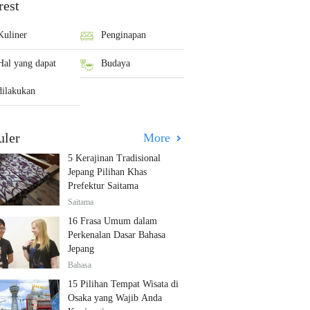
rest
Kuliner
Penginapan
Hal yang dapat
Budaya
dilakukan
uler
More
5 Kerajinan Tradisional
Jepang Pilihan Khas
Prefektur Saitama
Saitama
16 Frasa Umum dalam
Perkenalan Dasar Bahasa
Jepang
Bahasa
15 Pilihan Tempat Wisata di
Osaka yang Wajib Anda