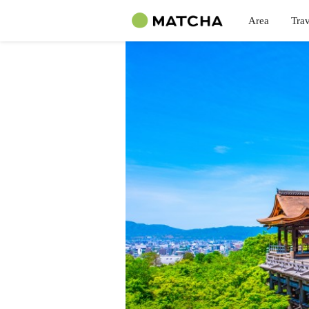
Area
Trav