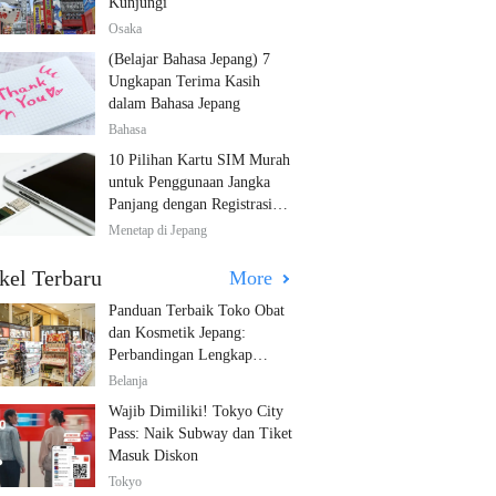
Kunjungi
Osaka
(Belajar Bahasa Jepang) 7
Ungkapan Terima Kasih
dalam Bahasa Jepang
Bahasa
10 Pilihan Kartu SIM Murah
untuk Penggunaan Jangka
Panjang dengan Registrasi
Multibahasa!
Menetap di Jepang
kel Terbaru
More
Panduan Terbaik Toko Obat
dan Kosmetik Jepang:
Perbandingan Lengkap
Diskon dari 12 Toko Farmasi
Belanja
Utama!
Wajib Dimiliki! Tokyo City
Pass: Naik Subway dan Tiket
Masuk Diskon
Tokyo