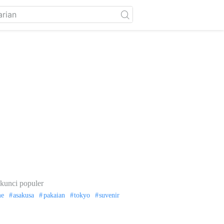
kunci populer
me
asakusa
pakaian
tokyo
suvenir