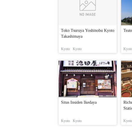
Toko Tsuruya Yoshinobu Kyoto
Teat
Takashimaya
Kyoto
Kyoto
Kyot
Situs Insiden Ikedaya
Rich
Stati
Kyoto
Kyoto
Kyot