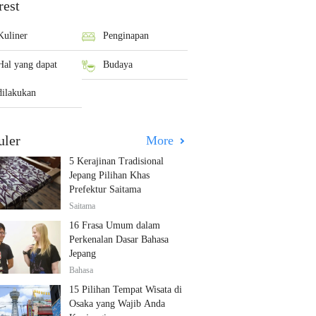
rest
Kuliner
Penginapan
Hal yang dapat
Budaya
dilakukan
uler
More
5 Kerajinan Tradisional
Jepang Pilihan Khas
Prefektur Saitama
Saitama
16 Frasa Umum dalam
Perkenalan Dasar Bahasa
Jepang
Bahasa
15 Pilihan Tempat Wisata di
Osaka yang Wajib Anda