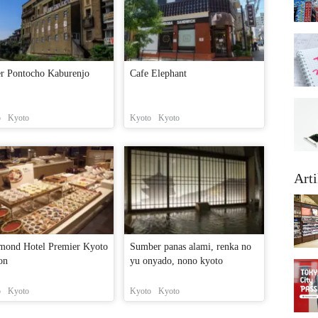
er Pontocho Kaburenjo
Cafe Elephant
o
Kyoto
Kyoto
Kyoto
Arti
mond Hotel Premier Kyoto
Sumber panas alami, renka no
on
yu onyado, nono kyoto
o
Kyoto
Kyoto
Kyoto