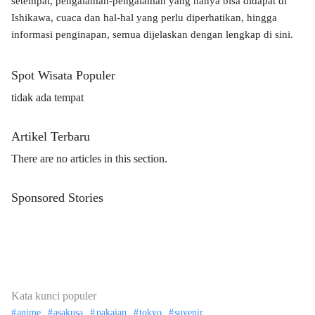
setempat, pengalaman-pengalaman yang hanya bisa didapat di
Ishikawa, cuaca dan hal-hal yang perlu diperhatikan, hingga
informasi penginapan, semua dijelaskan dengan lengkap di sini.
Spot Wisata Populer
tidak ada tempat
Artikel Terbaru
There are no articles in this section.
Sponsored Stories
Kata kunci populer
anime
asakusa
pakaian
tokyo
suvenir