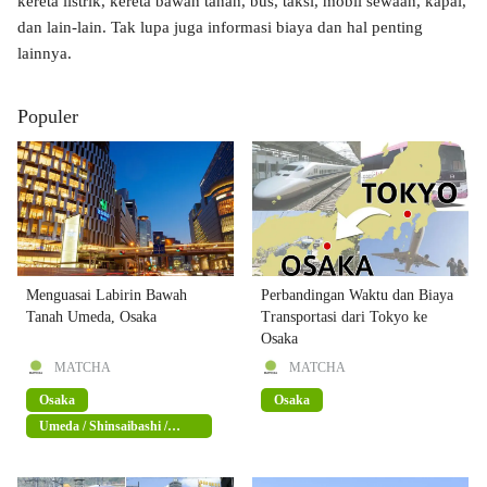
kereta listrik, kereta bawah tanah, bus, taksi, mobil sewaan, kapal,
dan lain-lain. Tak lupa juga informasi biaya dan hal penting
lainnya.
Populer
Menguasai Labirin Bawah
Perbandingan Waktu dan Biaya
Tanah Umeda, Osaka
Transportasi dari Tokyo ke
Osaka
MATCHA
MATCHA
Osaka
Osaka
Umeda / Shinsaibashi /
Namba