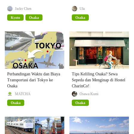
Jacky Chen
Ula
Kyoto
Osaka
Osaka
Perbandingan Waktu dan Biaya
Tips Keliling Osaka? Sewa
Transportasi dari Tokyo ke
Sepeda dan Menginap di Hostel
Osaka
CharinCo!
MATCHA
Osawa Kumi
Osaka
Osaka