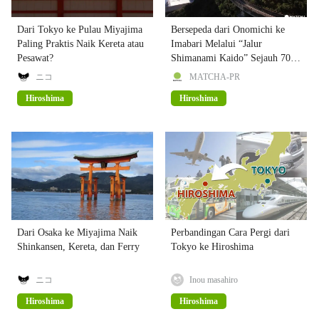
Dari Tokyo ke Pulau Miyajima
Bersepeda dari Onomichi ke
Paling Praktis Naik Kereta atau
Imabari Melalui “Jalur
Pesawat?
Shimanami Kaido” Sejauh 70
KM
ニコ
MATCHA-PR
Hiroshima
Hiroshima
Dari Osaka ke Miyajima Naik
Perbandingan Cara Pergi dari
Shinkansen, Kereta, dan Ferry
Tokyo ke Hiroshima
ニコ
Inou masahiro
Hiroshima
Hiroshima