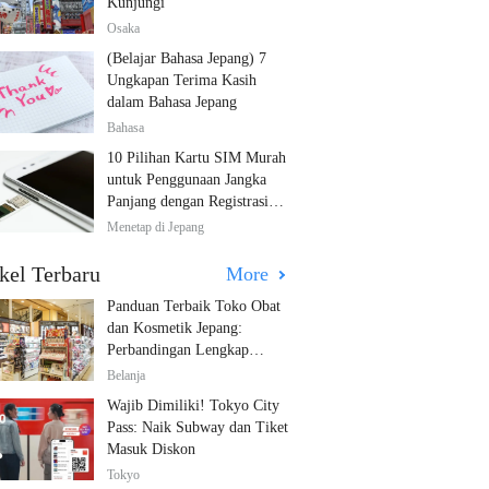
Kunjungi
Osaka
(Belajar Bahasa Jepang) 7
Ungkapan Terima Kasih
dalam Bahasa Jepang
Bahasa
10 Pilihan Kartu SIM Murah
untuk Penggunaan Jangka
Panjang dengan Registrasi
Multibahasa!
Menetap di Jepang
kel Terbaru
More
Panduan Terbaik Toko Obat
dan Kosmetik Jepang:
Perbandingan Lengkap
Diskon dari 12 Toko Farmasi
Belanja
Utama!
Wajib Dimiliki! Tokyo City
Pass: Naik Subway dan Tiket
Masuk Diskon
Tokyo