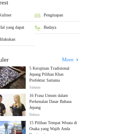
rest
Kuliner
Penginapan
Hal yang dapat
Budaya
dilakukan
uler
More
5 Kerajinan Tradisional
Jepang Pilihan Khas
Prefektur Saitama
Saitama
16 Frasa Umum dalam
Perkenalan Dasar Bahasa
Jepang
Bahasa
15 Pilihan Tempat Wisata di
Osaka yang Wajib Anda