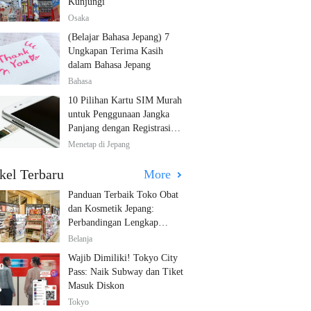
Kunjungi
Osaka
(Belajar Bahasa Jepang) 7
Ungkapan Terima Kasih
dalam Bahasa Jepang
Bahasa
10 Pilihan Kartu SIM Murah
untuk Penggunaan Jangka
Panjang dengan Registrasi
Multibahasa!
Menetap di Jepang
kel Terbaru
More
Panduan Terbaik Toko Obat
dan Kosmetik Jepang:
Perbandingan Lengkap
Diskon dari 12 Toko Farmasi
Belanja
Utama!
Wajib Dimiliki! Tokyo City
Pass: Naik Subway dan Tiket
Masuk Diskon
Tokyo