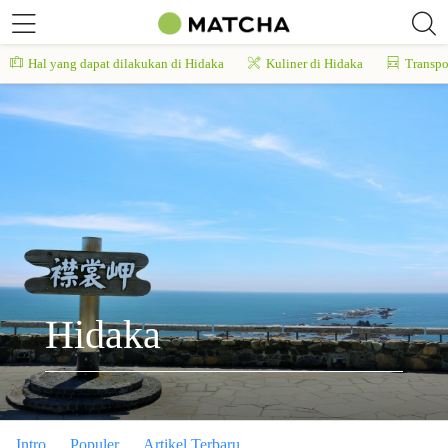
Hal yang dapat dilakukan di Hidaka
Kuliner di Hidaka
Transpo
Hidaka
Intro
Populer
Artikel Terbaru