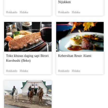
Nijukken
Hokkaido
Hidaka
Hokkaido
Hidaka
Toko khusus daging sapi Birori
Kebersihan Resor Alami
Kurobushi (Beko)
Hokkaido
Hidaka
Hokkaido
Hidaka