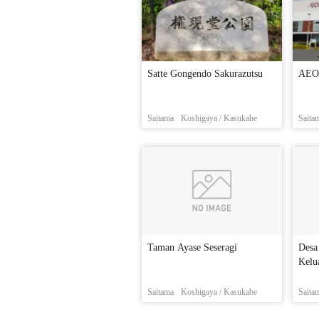
Satte Gongendo Sakurazutsu
AEO
Saitama
Koshigaya / Kasukabe
Saita
Taman Ayase Seseragi
Desa
Kelu
Saitama
Koshigaya / Kasukabe
Saita