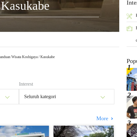
 Kasukabe
Inte
anduan Wisata Koshigaya / Kasukabe
Pop
Interest
Seluruh kategori
More