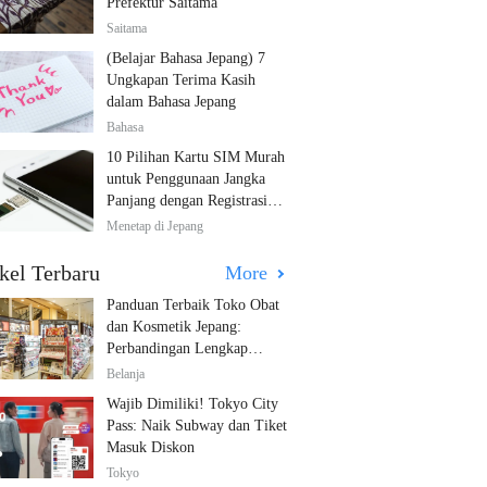
Prefektur Saitama
Saitama
(Belajar Bahasa Jepang) 7
Ungkapan Terima Kasih
dalam Bahasa Jepang
Bahasa
10 Pilihan Kartu SIM Murah
untuk Penggunaan Jangka
Panjang dengan Registrasi
Multibahasa!
Menetap di Jepang
kel Terbaru
More
Panduan Terbaik Toko Obat
dan Kosmetik Jepang:
Perbandingan Lengkap
Diskon dari 12 Toko Farmasi
Belanja
Utama!
Wajib Dimiliki! Tokyo City
Pass: Naik Subway dan Tiket
Masuk Diskon
Tokyo