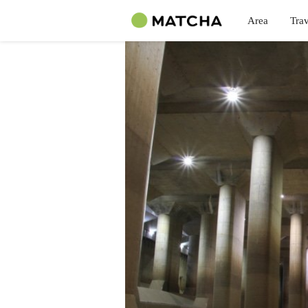
Area
Trav