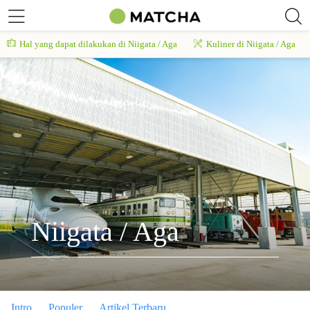
Hal yang dapat dilakukan di Niigata / Aga
Kuliner di Niigata / Aga
Niigata / Aga
Intro
Populer
Artikel Terbaru