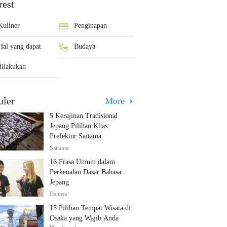
rest
Kuliner
Penginapan
Hal yang dapat
Budaya
dilakukan
uler
More
5 Kerajinan Tradisional
Jepang Pilihan Khas
Prefektur Saitama
Saitama
16 Frasa Umum dalam
Perkenalan Dasar Bahasa
Jepang
Bahasa
15 Pilihan Tempat Wisata di
Osaka yang Wajib Anda