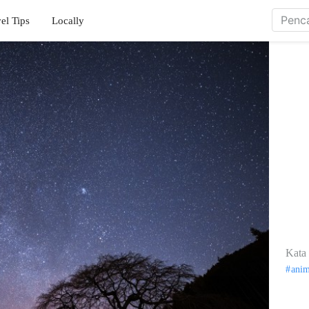
el Tips
Locally
Kata 
ani