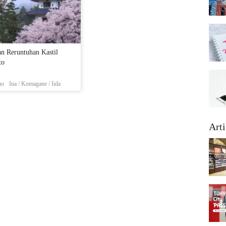
n Reruntuhan Kastil
to
no
Ina / Komagane / Iida
Arti