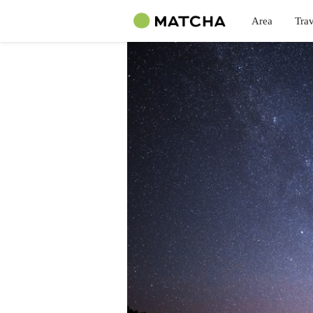
Area
Trav