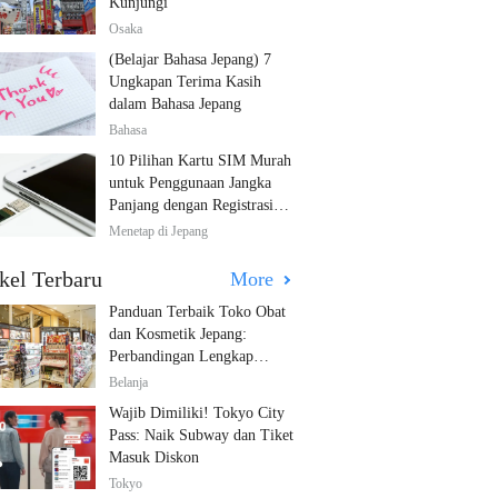
Kunjungi
Osaka
(Belajar Bahasa Jepang) 7
Ungkapan Terima Kasih
dalam Bahasa Jepang
Bahasa
10 Pilihan Kartu SIM Murah
untuk Penggunaan Jangka
Panjang dengan Registrasi
Multibahasa!
Menetap di Jepang
kel Terbaru
More
Panduan Terbaik Toko Obat
dan Kosmetik Jepang:
Perbandingan Lengkap
Diskon dari 12 Toko Farmasi
Belanja
Utama!
Wajib Dimiliki! Tokyo City
Pass: Naik Subway dan Tiket
Masuk Diskon
Tokyo