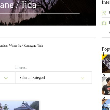
ne / Iida
Inte
anduan Wisata Ina / Komagane / Iida
Pop
Interest
Seluruh kategori