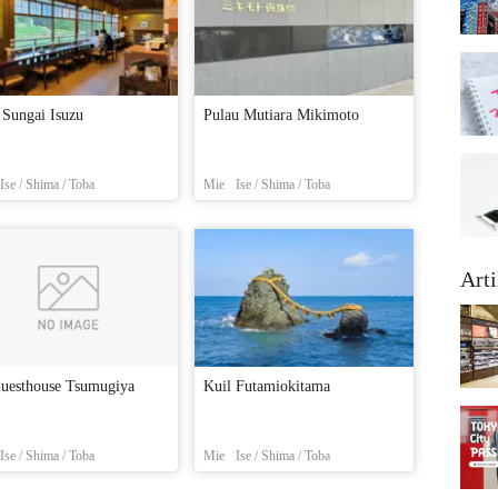
 Sungai Isuzu
Pulau Mutiara Mikimoto
Ise / Shima / Toba
Mie
Ise / Shima / Toba
Arti
Guesthouse Tsumugiya
Kuil Futamiokitama
Ise / Shima / Toba
Mie
Ise / Shima / Toba