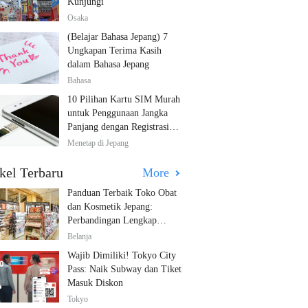
Kunjungi
Osaka
(Belajar Bahasa Jepang) 7
Ungkapan Terima Kasih
dalam Bahasa Jepang
Bahasa
10 Pilihan Kartu SIM Murah
untuk Penggunaan Jangka
Panjang dengan Registrasi
Multibahasa!
Menetap di Jepang
kel Terbaru
More
Panduan Terbaik Toko Obat
dan Kosmetik Jepang:
Perbandingan Lengkap
Diskon dari 12 Toko Farmasi
Belanja
Utama!
Wajib Dimiliki! Tokyo City
Pass: Naik Subway dan Tiket
Masuk Diskon
Tokyo