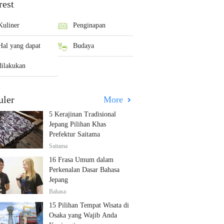
rest
Kuliner
Penginapan
Hal yang dapat
Budaya
dilakukan
uler
More
5 Kerajinan Tradisional
Jepang Pilihan Khas
Prefektur Saitama
Saitama
16 Frasa Umum dalam
Perkenalan Dasar Bahasa
Jepang
Bahasa
15 Pilihan Tempat Wisata di
Osaka yang Wajib Anda