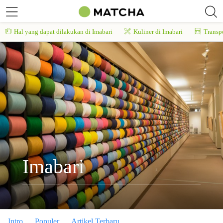
Hal yang dapat dilakukan di Imabari
Kuliner di Imabari
Transpo
Imabari
Intro
Populer
Artikel Terbaru