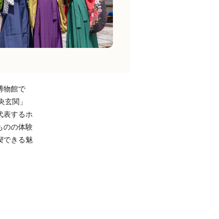
博物館で
央玄関」
代表するホ
ものの体験
喫できる魅