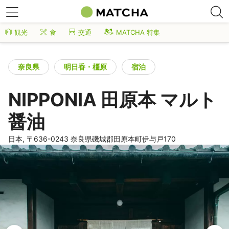
観光
食
交通
MATCHA 特集
奈良県
明日香・橿原
宿泊
NIPPONIA 田原本 マルト
醤油
日本, 〒636-0243 奈良県磯城郡田原本町伊与戸170