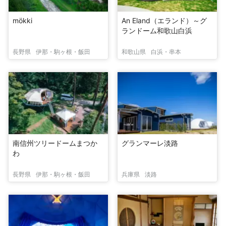
mökki
An Eland（エランド）～グ
ランドーム和歌山白浜
長野県
伊那・駒ヶ根・飯田
和歌山県
白浜・串本
南信州ツリードームまつか
グランマーレ淡路
わ
長野県
伊那・駒ヶ根・飯田
兵庫県
淡路