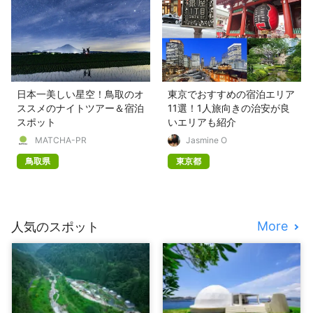
日本一美しい星空！鳥取のオ
​​東京でおすすめの宿泊エリア
ススメのナイトツアー＆宿泊
11選！1人旅向きの治安が良
スポット
いエリアも紹介
MATCHA-PR
Jasmine O
鳥取県
東京都
More
人気のスポット