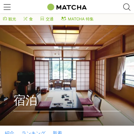
観光
食
交通
MATCHA 特集
宿泊
紹介
ランキング
新着