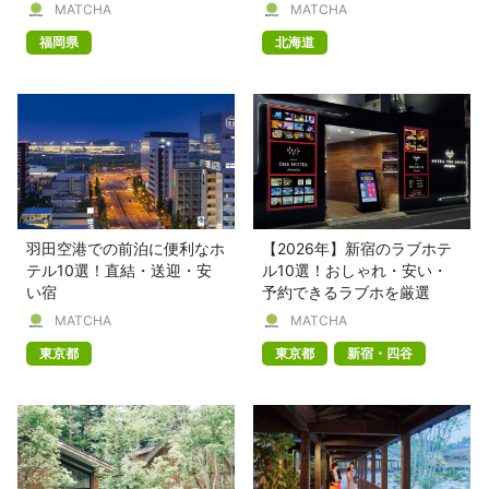
MATCHA
MATCHA
福岡県
北海道
羽田空港での前泊に便利なホ
【2026年】新宿のラブホテ
テル10選！直結・送迎・安
ル10選！おしゃれ・安い・
い宿
予約できるラブホを厳選
MATCHA
MATCHA
東京都
東京都
新宿・四谷