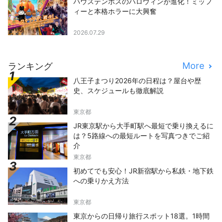
ハウステンボスのハロウィンが進化！ミッフ
ィーと本格ホラーに大興奮
2026.07.29
More
ランキング
八王子まつり2026年の日程は？屋台や歴
史、スケジュールも徹底解説
東京都
JR東京駅から大手町駅へ最短で乗り換えるに
は？5路線への最短ルートを写真つきでご紹
介
東京都
初めてでも安心！JR新宿駅から私鉄・地下鉄
への乗りかえ方法
東京都
東京からの日帰り旅行スポット18選。1時間