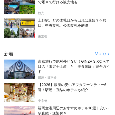
で電車で行ける観光地も
観光
上野駅、どの改札口から出れば最短？不忍
口、中央改札、公園改札を解説
東京都
More
新着
東京旅行で絶対外せない！GINZA SIXならで
はの「限定手土産」と「美食体験」完全ガイ
ド
銀座・日本橋
【2026】銀座の安いアフタヌーンティー6
選！駅近・直結のホテルも紹介
東京都
福岡空港周辺のおすすめホテル10選｜安い・
駅直結・送迎付き