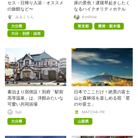
セス・日帰り入浴・オススメ
床の景色！遅寝早起きしたく
の旅館など〜
なるハイクオリティホテル
みるくりん
Kunihisa
大分県
東京都
豊洲・新木場
大分・別府・由布
素泊まり宿併設！別府「駅前
日本でここだけ！絶景の富士
高等温泉」は、洋館みたいな
山と森林浴を楽しめる宿「星
可愛い共同浴場
のや富士」
fujii
MATCHA-PR
大分県
山梨県