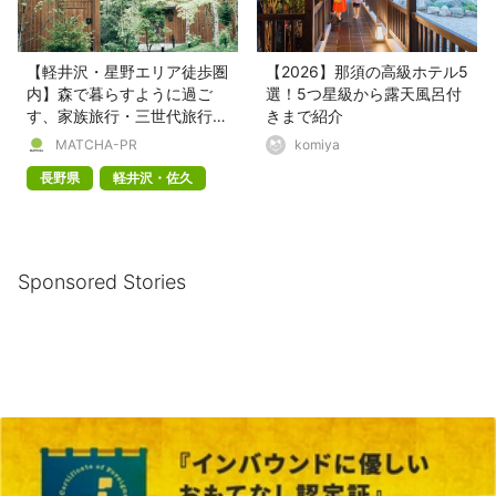
【軽井沢・星野エリア徒歩圏
【2026】那須の高級ホテル5
内】森で暮らすように過ご
選！5つ星級から露天風呂付
す、家族旅行・三世代旅行・
きまで紹介
記念日旅行を彩る上質な一棟
MATCHA-PR
komiya
貸し別荘「軽井沢森四季
長野県
軽井沢・佐久
VILLA」
Sponsored Stories