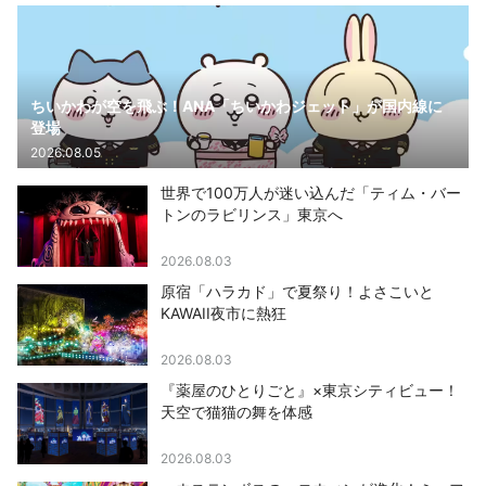
ちいかわが空を飛ぶ！ANA「ちいかわジェット」が国内線に
登場
2026.08.05
世界で100万人が迷い込んだ「ティム・バー
トンのラビリンス」東京へ
2026.08.03
原宿「ハラカド」で夏祭り！よさこいと
KAWAII夜市に熱狂
2026.08.03
『薬屋のひとりごと』×東京シティビュー！
天空で猫猫の舞を体感
2026.08.03